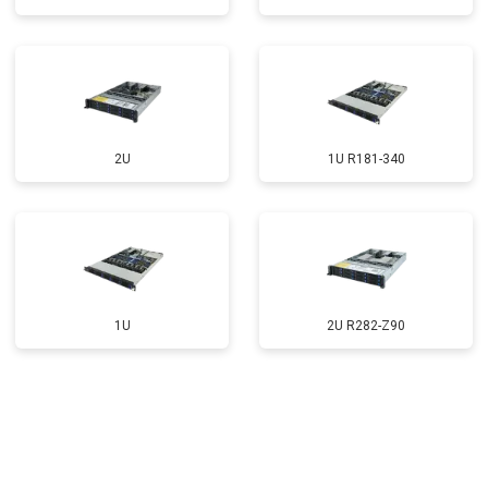
2U
1U R181-340
1U
2U R282-Z90