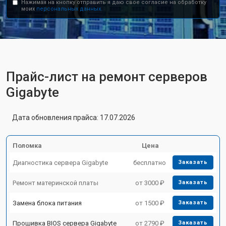
Нажимая на кнопку отправить я даю свое согласие на обработку
моих
персональных данных.
Прайс-лист на ремонт серверов
Gigabyte
Дата обновления прайса: 17.07.2026
Поломка
Цена
Диагностика сервера Gigabyte
бесплатно
Заказать
Ремонт материнской платы
от 3000 ₽
Заказать
Замена блока питания
от 1500 ₽
Заказать
Прошивка BIOS сервера Gigabyte
от 2790 ₽
Заказать