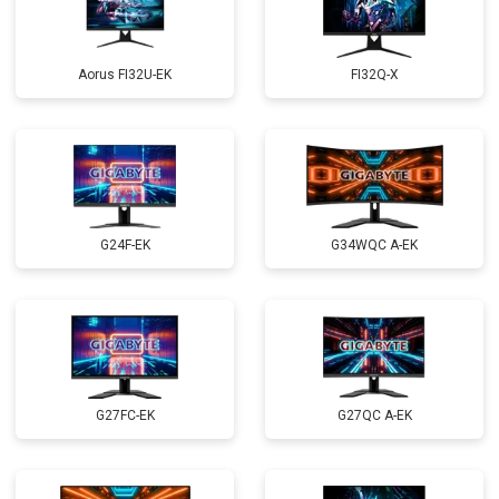
Aorus FI32U-EK
FI32Q-X
G24F-EK
G34WQC A-EK
G27FC-EK
G27QC A-EK