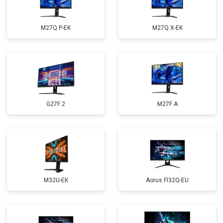
M27Q P-EK
M27Q X-EK
G27F 2
M27F A
M32U-EK
Aorus FI32Q-EU