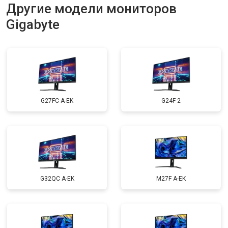
Другие модели мониторов
Gigabyte
G27FC A-EK
G24F 2
G32QC A-EK
M27F A-EK