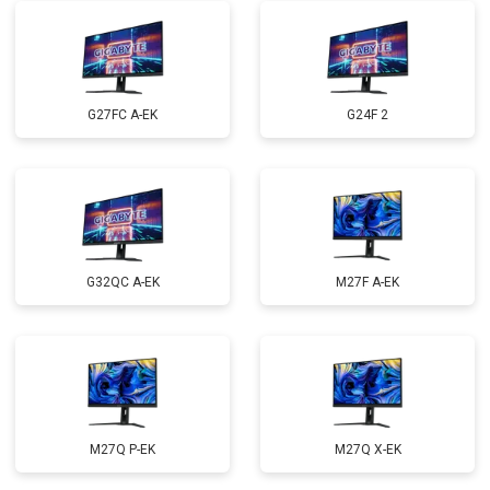
G27FC A-EK
G24F 2
G32QC A-EK
M27F A-EK
M27Q P-EK
M27Q X-EK