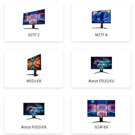
G27F 2
M27F A
M32U-EK
Aorus FI32Q-EU
Aorus FI32U-EK
G24F-EK