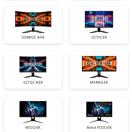
G34WQC A-EK
G27FC-EK
G27QC A-EK
M34WQ-EK
M32Q-EK
Aorus FI32Q-EK